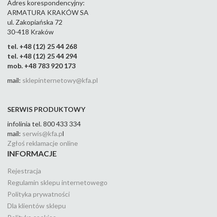
Adres korespondencyjny:
ARMATURA KRAKÓW SA
ul. Zakopiańska 72
30-418 Kraków
tel. +48 (12) 25 44 268
tel. +48 (12) 25 44 294
mob. +48 783 920 173
mail:
sklepinternetowy@kfa.pl
SERWIS PRODUKTOWY
infolinia tel. 800 433 334
mail:
serwis@kfa.p
l
Zgłoś reklamacje online
INFORMACJE
Rejestracja
Regulamin sklepu internetowego
Polityka prywatności
Dla klientów sklepu