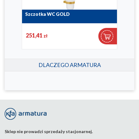
Szczotka WC GOLD
Wie
864-031-31
864-0
251,41
29
zł
DLACZEGO ARMATURA
Sklep nie prowadzi sprzedaży stacjonarnej.