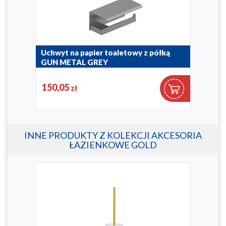
Uchwyt na papier toaletowy z półką
Uch
GUN METAL GREY
BRU
864-038-61
864-0
150,05
15
zł
INNE PRODUKTY Z KOLEKCJI AKCESORIA
ŁAZIENKOWE GOLD