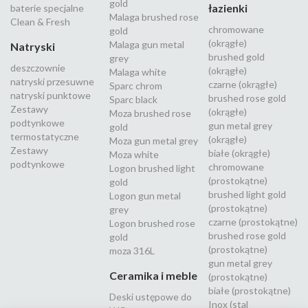
gold
łazienki
baterie specjalne
Malaga brushed rose
Clean & Fresh
chromowane
gold
(okrągłe)
Malaga gun metal
Natryski
brushed gold
grey
deszczownie
(okrągłe)
Malaga white
natryski przesuwne
czarne (okrągłe)
Sparc chrom
natryski punktowe
brushed rose gold
Sparc black
Zestawy
(okrągłe)
Moza brushed rose
podtynkowe
gun metal grey
gold
termostatyczne
(okrągłe)
Moza gun metal grey
Zestawy
białe (okrągłe)
Moza white
podtynkowe
chromowane
Logon brushed light
(prostokątne)
gold
brushed light gold
Logon gun metal
(prostokątne)
grey
czarne (prostokątne)
Logon brushed rose
brushed rose gold
gold
(prostokątne)
moza 316L
gun metal grey
Ceramika i meble
(prostokątne)
białe (prostokątne)
Deski ustępowe do
Inox (stal