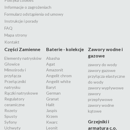
Polityka cookies
Informacje o zagrożeniach
Formularz odstąpienia od umowy
Instrukcje i porady
FAQ
Mapa strony
Kontakt
Części Zamienne
Baterie - kolekcje
Zawory wodne i
gazowe
Elementy natrysków
Abasha
Głowice
Agat
zawory do wody
Mimośrody i
Amazonit
zawory gazowe
przyłącza
Angelit chrom
przyłącza elastyczne
Przełączniki
Angelit white
do wody
natrysku
Baryt
zawory wypływowe
Rączki natryskowe
German
zawory
Regulatory
Granat
przepływowe
ceramiczne
Halit
zawory wodne
Rozety
Jaspis
kątowe
Spusty
Krzem
Grzejniki i
Syfony
Kwarc
armatura c.o.
Uchwyty
Leonit