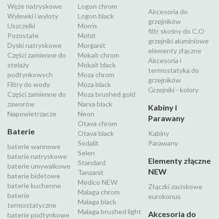
Węże natryskowe
Logon chrom
Akcesoria do
Wylewki i wyloty
Logon black
grzejników
Uszczelki
Morris
filtr skośny do C.O
Pozostałe
Mohit
grzejniki aluminiowe
Dyski natryskowe
Morganit
elementy złączne
Części zamienne do
Mokait chrom
Akcesoria i
stelaży
Mokait black
termostatyka do
podtynkowych
Moza chrom
grzejników
Filtry do wody
Moza black
Grzejniki - kolory
Części zamienne do
Moza brushed gold
zaworów
Narva black
Kabiny i
Napowietrzacze
Neon
Parawany
Otava chrom
Baterie
Otava black
Kabiny
Sodalit
Parawany
baterie wannowe
Selen
baterie natryskowe
Elementy złączne
Standard
baterie umywalkowe
NEW
Tanzanit
baterie bidetowe
Medico NEW
baterie kuchenne
Złączki zaciskowe
Malaga chrom
baterie
eurokonus
Malaga black
termostatyczne
Malaga brushed light
Akcesoria do
baterie podtynkowe