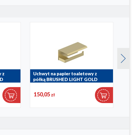
 z
Uchwyt na papier toaletowy z
Uchw
LD
półką BRUSHED LIGHT GOLD
pół
864-038-39
864-0
150,05
125
zł