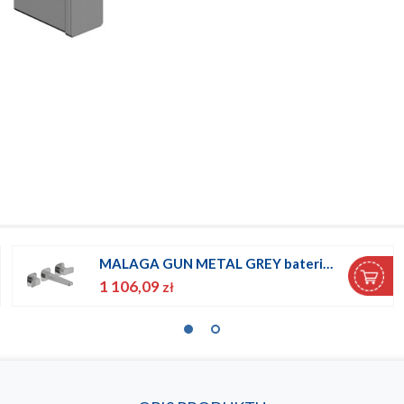
MALAGA GUN METAL GREY bateria umywalkowa 3-otworowa ścienna
1 106,09
zł