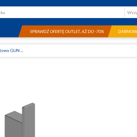
SPRAWDŹ OFERTĘ OUTLET, AŻ DO -70%
DARMOWA
towy GUN ...