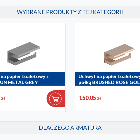
WYBRANE PRODUKTY Z TEJ KATEGORII
na papier toaletowy z
Uchwyt na papier toaletowy
GUN METAL GREY
półką BRUSHED ROSE GO
1
864-038-34
5
150,05
zł
zł
DLACZEGO ARMATURA