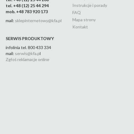
Instrukcje i porady
tel. +48 (12) 25 44 294
mob. +48 783 920 173
FAQ
Mapa strony
mail:
sklepinternetowy@kfa.pl
Kontakt
SERWIS PRODUKTOWY
infolinia tel. 800 433 334
mail:
serwis@kfa.p
l
Zgłoś reklamacje online