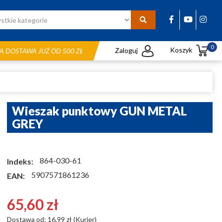
0
Koszyk
Zaloguj
 DOSTAWA JUŻ OD 500 ZŁ
Wieszak punktowy GUN METAL
GREY
864-030-61
Indeks:
5907571861236
EAN:
65,60 zł
Dostawa od: 16,99 zł (Kurier)