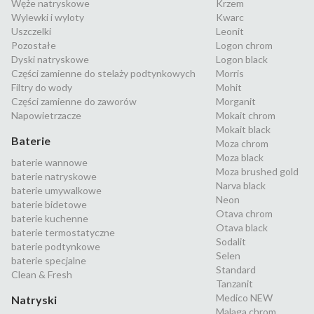
Węże natryskowe
Krzem
Wylewki i wyloty
Kwarc
Uszczelki
Leonit
Pozostałe
Logon chrom
Dyski natryskowe
Logon black
Części zamienne do stelaży podtynkowych
Morris
Filtry do wody
Mohit
Części zamienne do zaworów
Morganit
Napowietrzacze
Mokait chrom
Mokait black
Baterie
Moza chrom
Moza black
baterie wannowe
Moza brushed gold
baterie natryskowe
Narva black
baterie umywalkowe
Neon
baterie bidetowe
Otava chrom
baterie kuchenne
Otava black
baterie termostatyczne
Sodalit
baterie podtynkowe
Selen
baterie specjalne
Standard
Clean & Fresh
Tanzanit
Medico NEW
Natryski
Malaga chrom