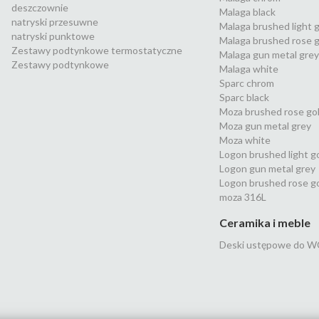
deszczownie
Malaga black
natryski przesuwne
Malaga brushed light 
natryski punktowe
Malaga brushed rose g
Zestawy podtynkowe termostatyczne
Malaga gun metal grey
Zestawy podtynkowe
Malaga white
Sparc chrom
Sparc black
Moza brushed rose go
Moza gun metal grey
Moza white
Logon brushed light g
Logon gun metal grey
Logon brushed rose g
moza 316L
Ceramika i meble
Deski ustępowe do W