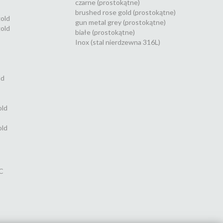
czarne (prostokątne)
brushed rose gold (prostokątne)
gold
gun metal grey (prostokątne)
old
białe (prostokątne)
Inox (stal nierdzewna 316L)
ld
old
old
C