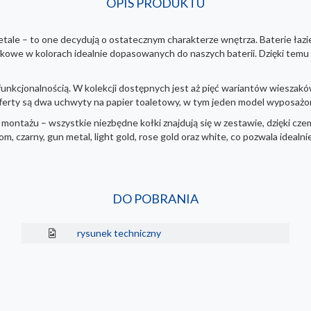
OPIS PRODUKTU
detale – to one decydują o ostatecznym charakterze wnętrza. Baterie ła
nkowe w kolorach idealnie dopasowanych do naszych baterii. Dzięki temu m
unkcjonalnością. W kolekcji dostępnych jest aż pięć wariantów wieszakó
oferty są dwa uchwyty na papier toaletowy, w tym jeden model wyposażony
montażu – wszystkie niezbędne kołki znajdują się w zestawie, dzięki czem
 czarny, gun metal, light gold, rose gold oraz white, co pozwala idealn
DO POBRANIA
rysunek techniczny