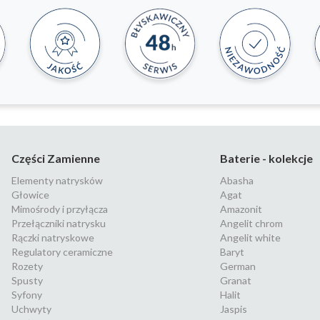
Części Zamienne
Baterie - kolekcje
Elementy natrysków
Abasha
Głowice
Agat
Mimośrody i przyłącza
Amazonit
Przełączniki natrysku
Angelit chrom
Rączki natryskowe
Angelit white
Regulatory ceramiczne
Baryt
Rozety
German
Spusty
Granat
Syfony
Halit
Uchwyty
Jaspis