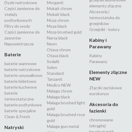
Dyski natryskowe
Morganit
elementy złączne
Części zamienne do
Mokait chrom
Akcesoria i
stelaży
Mokait black
termostatyka do
podtynkowych
Moza chrom
grzejników
Filtry do wody
Moza black
Grzejniki - kolory
Części zamienne do
Moza brushed gold
zaworów
Narva black
Kabiny i
Napowietrzacze
Neon
Parawany
Otava chrom
Baterie
Otava black
Kabiny
Sodalit
Parawany
baterie wannowe
Selen
baterie natryskowe
Elementy złączne
Standard
baterie umywalkowe
NEW
Tanzanit
baterie bidetowe
Medico NEW
baterie kuchenne
Złączki zaciskowe
Malaga chrom
baterie
eurokonus
Malaga black
termostatyczne
Malaga brushed light
Akcesoria do
baterie podtynkowe
gold
łazienki
baterie specjalne
Malaga brushed rose
Clean & Fresh
chromowane
gold
(okrągłe)
Malaga gun metal
Natryski
brushed gold