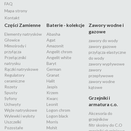
FAQ
Mapa strony
Kontakt
Części Zamienne
Baterie - kolekcje
Zawory wodne i
gazowe
Elementy natrysków
Abasha
Głowice
Agat
zawory do wody
Mimośrody i
Amazonit
zawory gazowe
przyłącza
Angelit chrom
przyłącza elastyczne
Przełączniki
Angelit white
do wody
natrysku
Baryt
zawory wypływowe
Rączki natryskowe
German
zawory
Regulatory
Granat
przepływowe
ceramiczne
Halit
zawory wodne
Rozety
Jaspis
kątowe
Spusty
Krzem
Grzejniki i
Syfony
Kwarc
armatura c.o.
Uchwyty
Leonit
Węże natryskowe
Logon chrom
Akcesoria do
Wylewki i wyloty
Logon black
grzejników
Uszczelki
Morris
filtr skośny do C.O
Pozostałe
Mohit
grzejniki aluminiowe