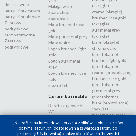
grey
deszczownie
(okrągłe)
Malaga white
natryski przesuwne
czarne (okrągłe)
Sparc chrom
natryski punktowe
brushed rose gold
Sparc black
Zestawy
(okrągłe)
Moza brushed rose
podtynkowe
gun metal grey
gold
termostatyczne
(okrągłe)
Moza gun metal grey
Zestawy
białe (okrągłe)
Moza white
podtynkowe
chromowane
Logon brushed light
(prostokątne)
gold
brushed light gold
Logon gun metal
(prostokątne)
grey
czarne (prostokątne)
Logon brushed rose
brushed rose gold
gold
(prostokątne)
moza 316L
gun metal grey
Ceramika i meble
(prostokątne)
białe (prostokątne)
Deski ustępowe do
Inox (stal
WC
nierdzewna 316L)
„Nasza Strona Internetowa korzysta z plików cookie dla celów
optymalizacyjnych (dostosowania zawartości strony do
preferencji Użytkownika) a także dla celów analitycznych i