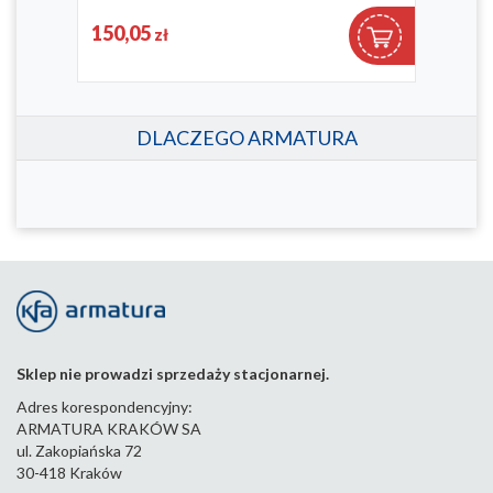
864-038-61
864-0
150,05
15
zł
DLACZEGO ARMATURA
Sklep nie prowadzi sprzedaży stacjonarnej.
Adres korespondencyjny:
ARMATURA KRAKÓW SA
ul. Zakopiańska 72
30-418 Kraków