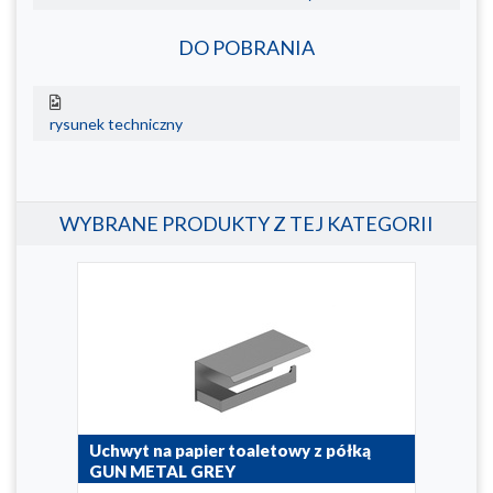
DO POBRANIA
rysunek techniczny
WYBRANE PRODUKTY Z TEJ KATEGORII
ED
Uchwyt na papier toaletowy z półką
Uch
GUN METAL GREY
BRU