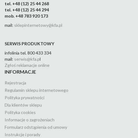
tel. +48 (12) 25 44 268
tel. +48 (12) 25 44 294
mob. +48 783 920 173
mail:
sklepinternetowy@kfa.pl
SERWIS PRODUKTOWY
infolinia tel. 800 433 334
mail:
serwis@kfa.p
l
Zgłoś reklamacje online
INFORMACJE
Rejestracja
Regulamin sklepu internetowego
Polityka prywatności
Dla klientów sklepu
Polityka cookies
Informacje o zagrożeniach
Formularz odstąpienia od umowy
Instrukcje i porady